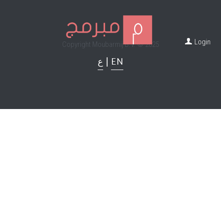
Login
Copyright Moubarmij B.V. © 2025
ع
 | 
EN