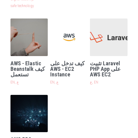
safe technology
AWS - Elastic
كيف تدخل على
تثبيت Laravel
Beanstalk كيف
AWS - EC2
PHP App على
تستعمل
Instance
AWS EC2
EN,
ع
EN,
ع
ع,
EN