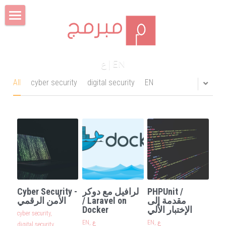
×
×
STORE CATEGORIES
BLOG CATEGORIES
Login
/
Register
All Categories
Search
ع
 | 
EN
All
cyber security
digital security
EN
Cyber Security -
لرافيل مع دوكر
PHPUnit /
الأمن الرقمي
/ Laravel on
مقدمة إلى
Docker
الإختبار الألي
cyber security,
EN,
ع
EN,
ع
digital security,